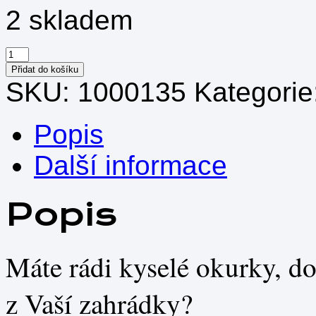
2 skladem
Sada
pro
Přidat do košíku
zavařování
SKU:
1000135
Kategorie
množství
Popis
Další informace
Popis
Máte rádi kyselé okurky, 
z Vaší zahrádky?