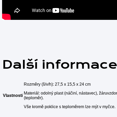
Další informac
Rozměry (š/v/h): 27,5 x 15,5 x 24 cm
Materiál: odolný plast (náčiní, nástavec), žáruvzdor
Vlastnosti
(teploměr).
Vše kromě poklice s teploměrem lze mýt v myčce.