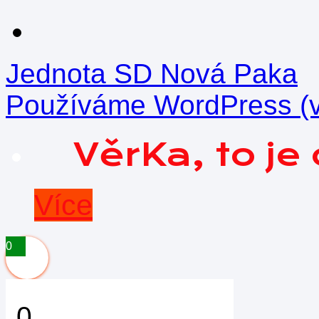
Jednota SD Nová Paka
Používáme WordPress (v 
VěrKa, to j
Více
0
0