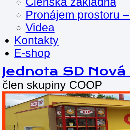
Členská základna
Pronájem prostoru –
Videa
Kontakty
E-shop
Přejít
Jednota SD Nová
k
obsahu
člen skupiny COOP
webu