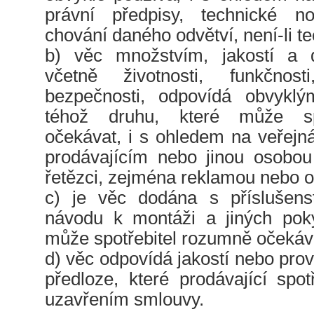
právní předpisy, technické 
chování daného odvětví, není-li t
b) věc množstvím, jakostí a d
včetně životnosti, funkčnost
bezpečnosti, odpovídá obvyklý
téhož druhu, které může sp
očekávat, i s ohledem na veřejn
prodávajícím nebo jinou osobo
řetězci, zejména reklamou nebo 
c) je věc dodána s příslušens
návodu k montáži a jiných poky
může spotřebitel rozumně očekáva
d) věc odpovídá jakostí nebo pr
předloze, které prodávající spotř
uzavřením smlouvy.