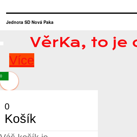
Jednota SD Nová Paka
VěrKa, to je
Více
0
0
Košík