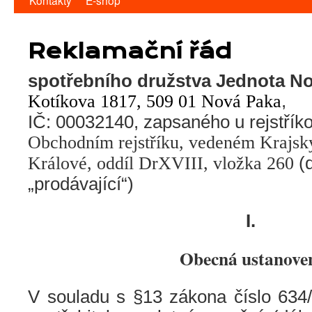
Kontakty
E-shop
Reklamační řád
spotřebního družstva Jednota N
Kotíkova 1817, 509 01 Nová Paka
,
IČ: 00032140, zapsaného u rejstřík
Obchodním rejstříku, vedeném Krajs
Králové, oddíl DrXVIII, vložka 260
(d
„prodávající“)
I.
Obecná ustanove
V souladu s §13 zákona číslo 634