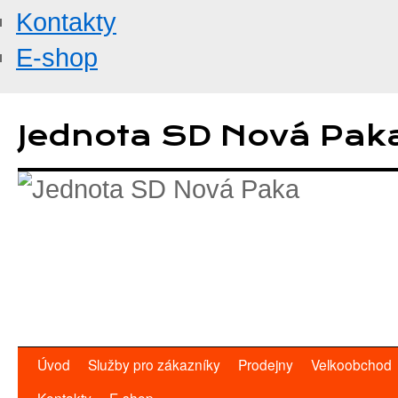
Kontakty
E-shop
Přejít
k
Jednota SD Nová Pak
obsahu
webu
Úvod
Služby pro zákazníky
Prodejny
Velkoobchod