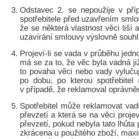
Odstavec 2. se nepoužije v příp
spotřebitele před uzavřením smlou
že se některá vlastnost věci liší a
uzavírání smlouvy výslovně souhla
Projeví-li se vada v průběhu jedn
má se za to, že věc byla vadná již
to povaha věci nebo vady vyluču
po dobu, po kterou spotřebitel
v případě, že reklamoval oprávně
Spotřebitel může reklamovat vad
převzetí a která se na věci proje
převzetí, pokud nebyla tato lhůt
zkrácena u použitého zboží, max