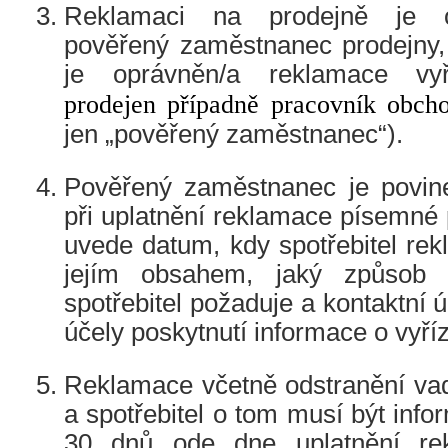
Reklamaci na prodejně je o
pověřený zaměstnanec prodejny, 
je oprávněn/a reklamace vy
prodejen případně pracovník obch
jen „pověřený zaměstnanec“).
Pověřený zaměstnanec je povinen
při uplatnění reklamace písemné 
uvede datum, kdy spotřebitel rekl
jejím obsahem, jaký způsob v
spotřebitel požaduje a kontaktní ú
účely poskytnutí informace o vyří
Reklamace včetně odstranění vad
a spotřebitel o tom musí být info
30 dnů ode dne uplatnění re