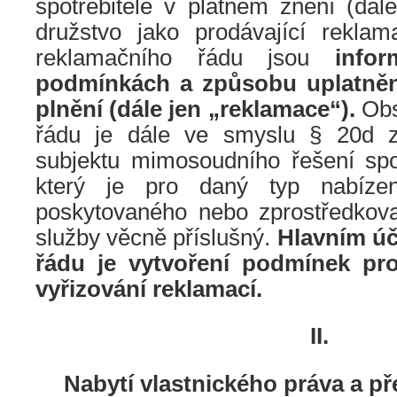
spotřebitele v platném znění (dál
družstvo jako prodávající rekla
reklamačního řádu jsou
info
podmínkách a způsobu uplatněn
plnění (dále jen „reklamace“).
Ob
řádu je dále ve smyslu § 20d 
subjektu mimosoudního řešení spot
který je pro daný typ nabízen
poskytovaného nebo zprostředkov
služby věcně příslušný.
Hlavním ú
řádu je vytvoření podmínek pr
vyřizování reklamací.
II.
Nabytí vlastnického práva a p