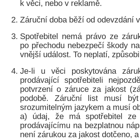
k věci, nebo v reklamě.
Záruční doba běží od odevzdání vě
Spotřebitel nemá právo ze záruk
po přechodu nebezpečí škody na 
vnější událost. To neplatí, způsobi
Je-li u věci poskytována záru
prodávající spotřebiteli nejpozdě
potvrzení o záruce za jakost (zár
podobě. Záruční list musí bý
srozumitelným jazykem a musí o
a) údaj, že má spotřebitel ze
prodávajícímu na bezplatnou náp
není zárukou za jakost dotčeno, a