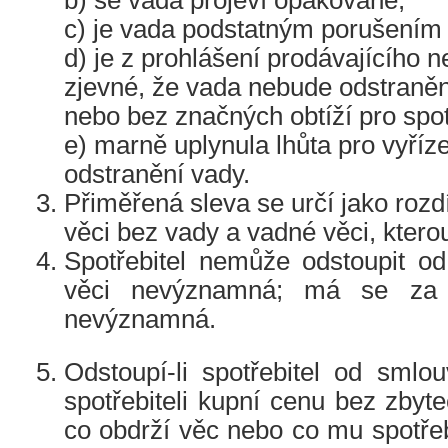
b) se vada projeví opakovaně,
c) je vada podstatným porušením
d) je z prohlášení prodávajícího n
zjevné, že vada nebude odstraně
nebo bez značných obtíží pro spot
e) marně uplynula lhůta pro vyříz
odstranění vady.
Přiměřená sleva se určí jako rozd
věci bez vady a vadné věci, kterou
Spotřebitel nemůže odstoupit od
věci nevýznamná; má se za 
nevýznamná.
Odstoupí-li spotřebitel od smlouv
spotřebiteli kupní cenu bez zbyt
co obdrží věc nebo co mu spotřeb