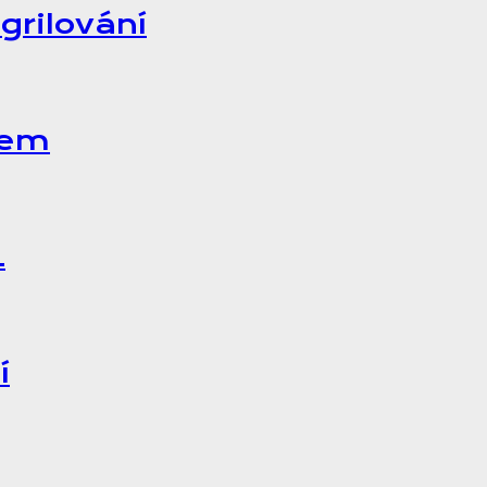
 grilování
pem
1
í