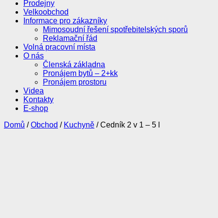
Prodejny
Velkoobchod
Informace pro zákazníky
Mimosoudní řešení spotřebitelských sporů
Reklamační řád
Volná pracovní místa
O nás
Členská základna
Pronájem bytů – 2+kk
Pronájem prostoru
Videa
Kontakty
E-shop
Domů
/
Obchod
/
Kuchyně
/ Cedník 2 v 1 – 5 l