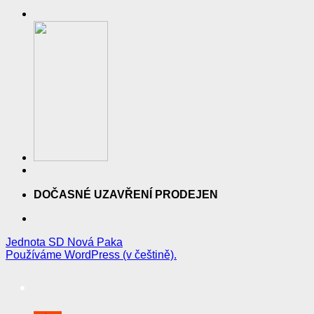
DOČASNÉ UZAVŘENÍ PRODEJEN
Jednota SD Nová Paka
Používáme WordPress (v češtině).