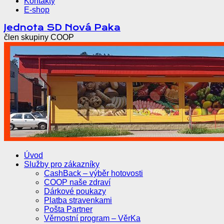
Kontakty
E-shop
Přejít
Jednota SD Nová Paka
k
člen skupiny COOP
obsahu
webu
Úvod
Služby pro zákazníky
CashBack – výběr hotovosti
COOP naše zdraví
Dárkové poukazy
Platba stravenkami
Pošta Partner
Věrnostní program – VěrKa