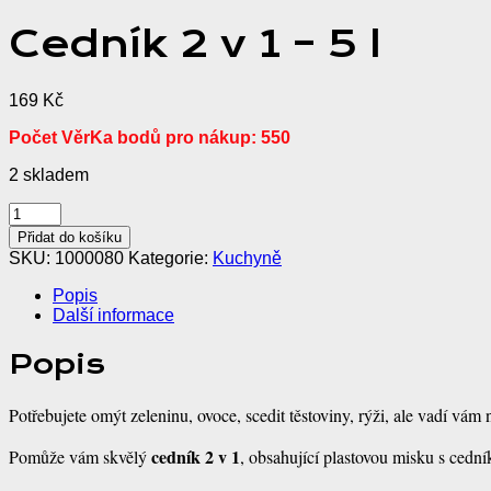
Cedník 2 v 1 – 5 l
169
Kč
Počet VěrKa bodů pro nákup: 550
2 skladem
Cedník
2
Přidat do košíku
v
SKU:
1000080
Kategorie:
Kuchyně
1
-
Popis
5
Další informace
l
množství
Popis
Potřebujete omýt zeleninu, ovoce, scedit těstoviny, rýži, ale vadí vám
cedník 2 v 1
Pomůže vám skvělý
, obsahující plastovou misku s ced