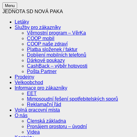
Menu
JEDNOTA SD NOVÁ PAKA
Letáky
Služby pro zákazníky
Věrnostní program – VěrKa
COOP mobil
COOP naše zdraví
Platba složenek / faktur
Dobíjení mobilních telefonů
Dárkové poukazy
CashBack – výběr hotovosti
Pošta Partner
Prodejny
Velkoobchod
Informace pro zákazníky
EET
Mimosoudní řešení spotřebitelských sporů
Reklamační řád
Volná pracovní místa
O nás
Členská základna
Pronájem prostoru – úvodní
Videa