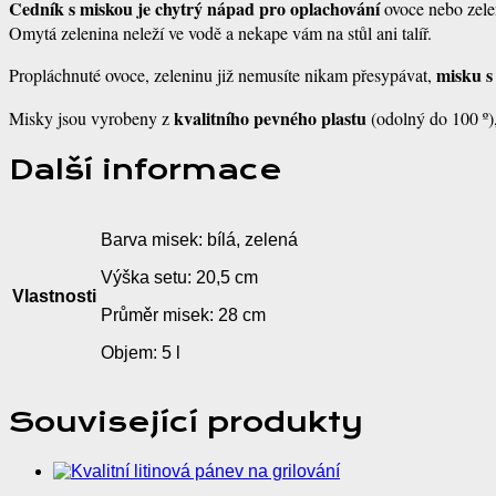
Cedník s miskou je chytrý nápad pro oplachování
ovoce nebo zelen
Omytá zelenina neleží ve vodě a nekape vám na stůl ani talíř.
misku s
Propláchnuté ovoce, zeleninu již nemusíte nikam přesypávat,
kvalitního pevného plastu
Misky jsou vyrobeny z
(odolný do 100 º),
Další informace
Barva misek: bílá, zelená
Výška setu: 20,5 cm
Vlastnosti
Průměr misek: 28 cm
Objem: 5 l
Související produkty