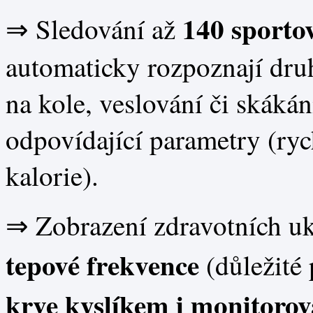
140 sporto
⇒ Sledování až
automaticky rozpoznají druh
na kole, veslování či skákán
odpovídající parametry (ryc
kalorie).
⇒ Zobrazení zdravotních u
tepové
frekvence
(důležité 
krve kyslíkem i monitorov