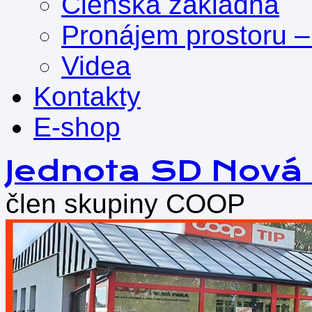
Členská základna
Pronájem prostoru –
Videa
Kontakty
E-shop
Přejít
Jednota SD Nová
k
obsahu
člen skupiny COOP
webu