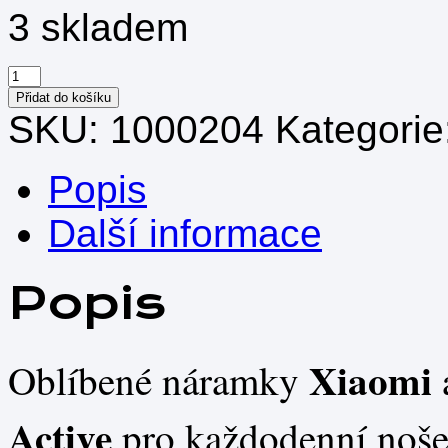
3 skladem
Chytré
hodinky
Přidat do košíku
Xiaomi
SKU:
1000204
Kategorie
množství
Popis
Další informace
Popis
Xiaomi
Oblíbené náramky
Active
pro každodenní noše