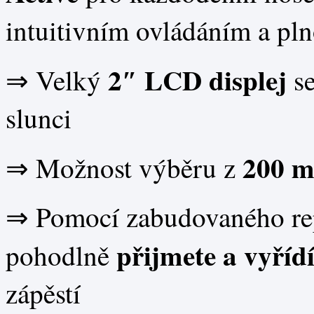
intuitivním ovládáním a p
2″ LCD
displej
⇒ Velký
s
slunci
200 m
⇒ Možnost výběru z
⇒ Pomocí zabudovaného rep
přijmete a vyřídí
pohodlně
zápěstí