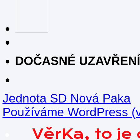
DOČASNÉ UZAVŘEN
Jednota SD Nová Paka
Používáme WordPress (v 
VěrKa, to j