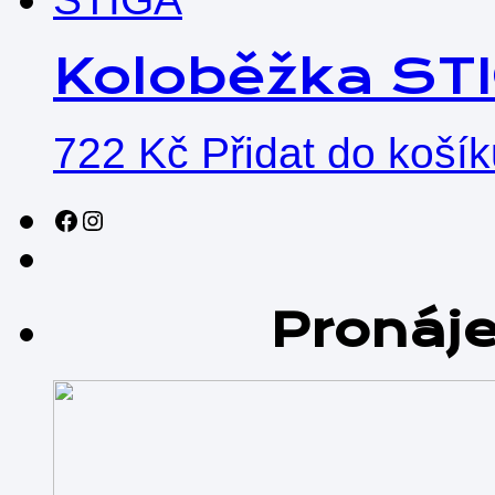
Koloběžka ST
722
Kč
Přidat do koší
Sledujte nás na sociálních sítích!
Instagram
Pronáj