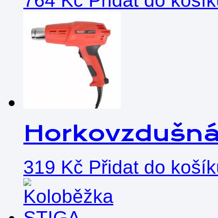
764
Kč
Přidat do koší
Horkovzdušná 
319
Kč
Přidat do koší