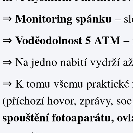
Monitoring spánku
⇒
– sl
Voděodolnost 5 ATM
⇒
–
⇒ Na jedno nabití vydrží až
⇒ K tomu všemu praktické 
(příchozí hovor, zprávy, soc.
spouštění fotoaparátu, ov