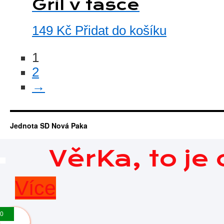
Gril v tašce
149
Kč
Přidat do košíku
1
2
→
Jednota SD Nová Paka
VěrKa, to je
Více
0