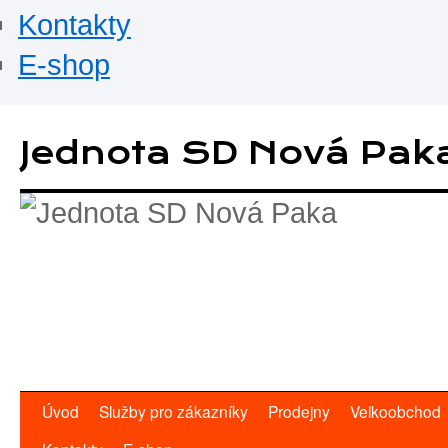
Kontakty
E-shop
Přejít
k
Jednota SD Nová Pak
obsahu
webu
Úvod
Služby pro zákazníky
Prodejny
Velkoobchod