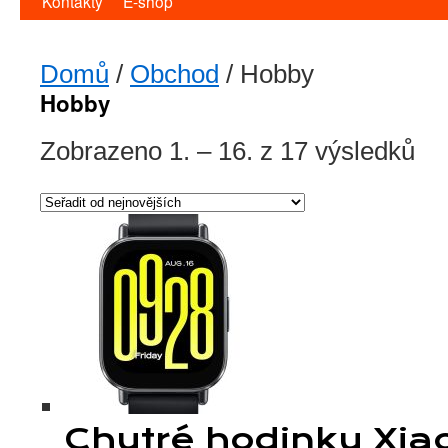
Kontakty
E-shop
Domů
/
Obchod
/ Hobby
Hobby
Zobrazeno 1. – 16. z 17 výsledků
Seř
od
nejn
Chytré hodinky Xia