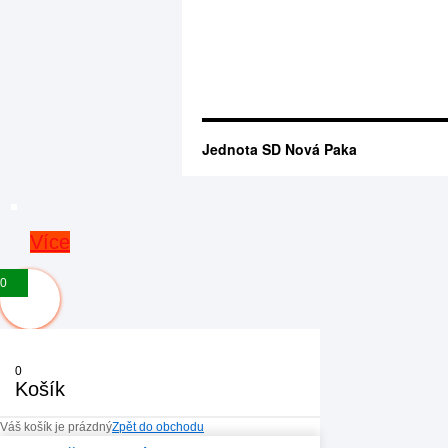
Jednota SD Nová Paka
Více
0
0
Košík
Váš košík je prázdný
Zpět do obchodu