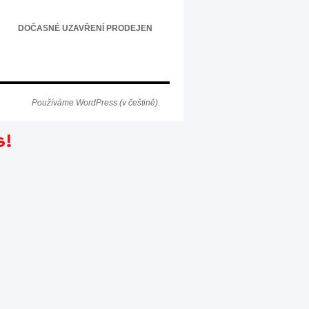
DOČASNÉ UZAVŘENÍ PRODEJEN
Používáme WordPress (v češtině).
s!