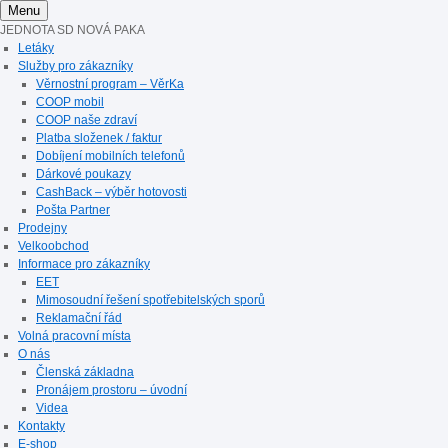
Menu
JEDNOTA SD NOVÁ PAKA
Letáky
Služby pro zákazníky
Věrnostní program – VěrKa
COOP mobil
COOP naše zdraví
Platba složenek / faktur
Dobíjení mobilních telefonů
Dárkové poukazy
CashBack – výběr hotovosti
Pošta Partner
Prodejny
Velkoobchod
Informace pro zákazníky
EET
Mimosoudní řešení spotřebitelských sporů
Reklamační řád
Volná pracovní místa
O nás
Členská základna
Pronájem prostoru – úvodní
Videa
Kontakty
E-shop