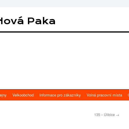
Nová Paka
ejny
Velkoobchod
Informace pro zákazníky
Volná pracovní místa
135 – Úlibice
→