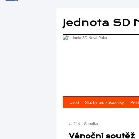
Přejít
k
Jednota SD 
obsahu
webu
Úvod
Služby pro zákazníky
Prod
←
214 – Sobotka
Vánoční soutěž