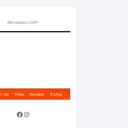
člen skupiny COOP
O nás
Videa
Kontakty
E-shop
Sledujte nás na sociálních sítích!
Instagram