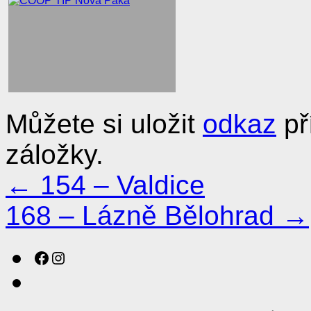
Můžete si uložit
odkaz
př
záložky.
←
154 – Valdice
168 – Lázně Bělohrad
→
Sledujte nás na sociálních sítích!
Instagram