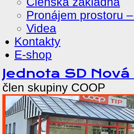
Členská základna
Pronájem prostoru –
Videa
Kontakty
E-shop
Přejít
Jednota SD Nová
k
obsahu
člen skupiny COOP
webu