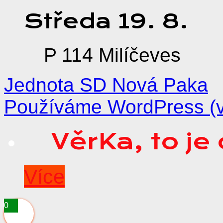
Středa
19.
8.
P 114 Milíčeves
Jednota SD Nová Paka
Používáme WordPress (v 
VěrKa, to j
Více
0