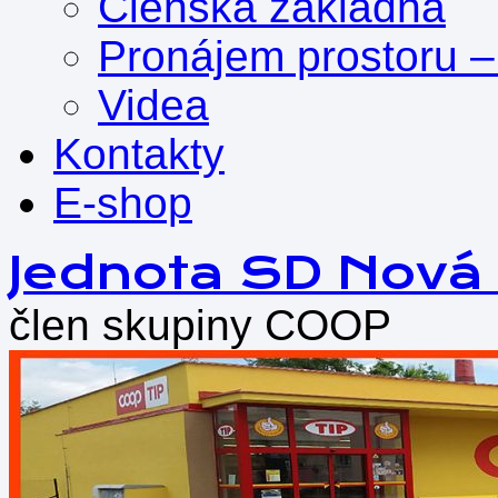
Členská základna
Pronájem prostoru –
Videa
Kontakty
E-shop
Přejít
Jednota SD Nová
k
obsahu
člen skupiny COOP
webu