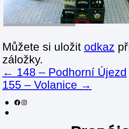
Můžete si uložit
odkaz
př
záložky.
←
148 – Podhorní Újezd
155 – Volanice
→
Sledujte nás na sociálních sítích!
Instagram