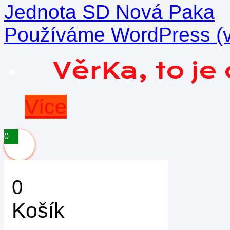
Jednota SD Nová Paka
Používáme WordPress (v 
VěrKa, to j
Více
0
0
Košík