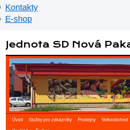
Kontakty
E-shop
Přejít
k
Jednota SD Nová Pak
obsahu
webu
Úvod
Služby pro zákazníky
Prodejny
Velkoobchod