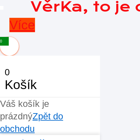
VěrKa, to je
Více
0
0
Košík
Váš košík je
prázdný
Zpět do
obchodu