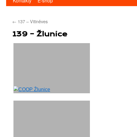
Kontakty
E-shop
←
137 – Vitiněves
139 – Žlunice