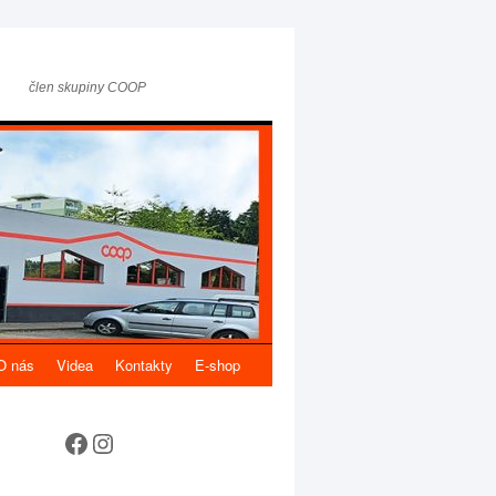
člen skupiny COOP
O nás
Videa
Kontakty
E-shop
Sledujte nás na sociálních sítích!
Instagram