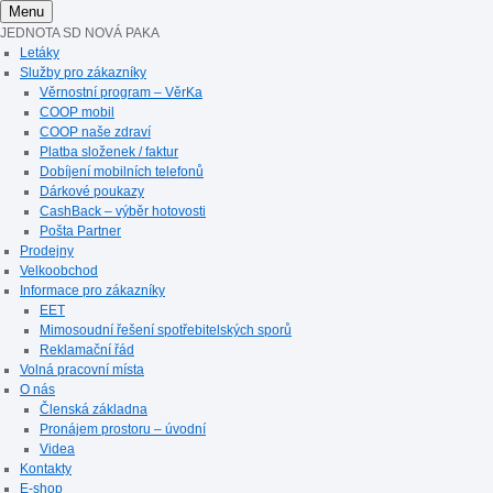
Menu
JEDNOTA SD NOVÁ PAKA
Letáky
Služby pro zákazníky
Věrnostní program – VěrKa
COOP mobil
COOP naše zdraví
Platba složenek / faktur
Dobíjení mobilních telefonů
Dárkové poukazy
CashBack – výběr hotovosti
Pošta Partner
Prodejny
Velkoobchod
Informace pro zákazníky
EET
Mimosoudní řešení spotřebitelských sporů
Reklamační řád
Volná pracovní místa
O nás
Členská základna
Pronájem prostoru – úvodní
Videa
Kontakty
E-shop