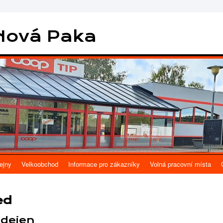
Nová Paka
ejny
Velkoobchod
Informace pro zákazníky
Volná pracovní místa
ed
odejen