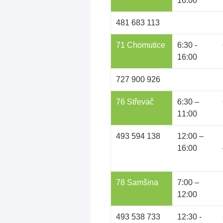
16:00
481 683 113
71 Chomutice
6:30 -
16:00
727 900 926
76 Střevač
6:30 –
11:00
493 594 138
12:00 –
16:00
78 Samšina
7:00 –
12:00
493 538 733
12:30 -