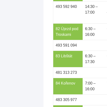
493 592 940
14:30 –
17:00
82 Újezd pod
6:30 –
Troskami
16:00
493 591 094
83 Libštát
6:30 –
17:30
481 313 273
84 Kořenov
7:00 –
16:00
483 305 977