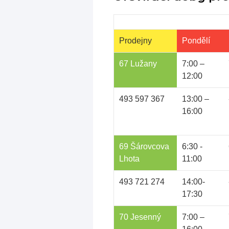
Prodejny
Pondělí
67 Lužany
7:00 –
12:00
493 597 367
13:00 –
16:00
69 Šárovcova
6:30 -
Lhota
11:00
493 721 274
14:00-
17:30
70 Jesenný
7:00 –