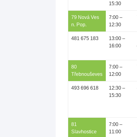
15:30
79 Nová Ves
7:00 –
n. Pop.
12:30
481 675 183
13:00 –
16:00
80
7:00 –
Třebnouševes
12:00
493 696 618
12:30 –
15:30
81
7:00 –
Slavhostice
11:00