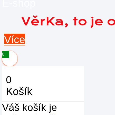
E-shop
VěrKa, to je
Více
0
0
Košík
Váš košík je