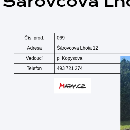
Šárovcova Lh
Čís. prod.
069
Adresa
Šárovcova Lhota 12
Vedoucí
p. Kopysova
Telefon
493 721 274