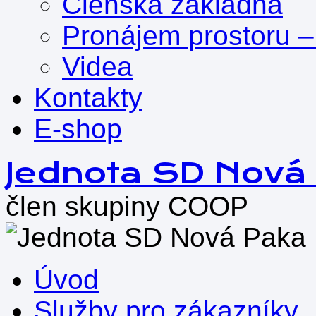
Členská základna
Pronájem prostoru –
Videa
Kontakty
E-shop
Přejít
Jednota SD Nová
k
obsahu
člen skupiny COOP
webu
Úvod
Služby pro zákazníky