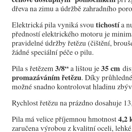
dřeva na zimu a údržbě zahradního poro
tichostí
Elektrická pila vyniká svou
a nu
předností elektrického motoru je mini
pravidelné údržby řetězu (čištění, brouš
žádné speciální péče o pilu.
3/8“
35 cm
Pila s řetězem
a lištou je
dis
promazáváním řetězu
. Díky průhledné
možné snadno kontrolovat hladinu zbýva
Rychlost řetězu na prázdno dosahuje 13
4,2 
Pila má velice příjemnou hmotnost
zaručena výrobou z kvalitní oceli, lehké 