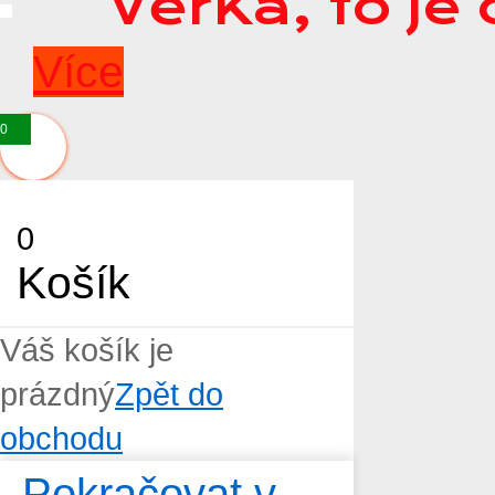
VěrKa, to je
Více
0
0
Košík
Váš košík je
prázdný
Zpět do
obchodu
Pokračovat v