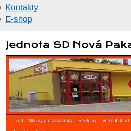
Kontakty
E-shop
Přejít
k
Jednota SD Nová Pak
obsahu
webu
Úvod
Služby pro zákazníky
Prodejny
Velkoobchod