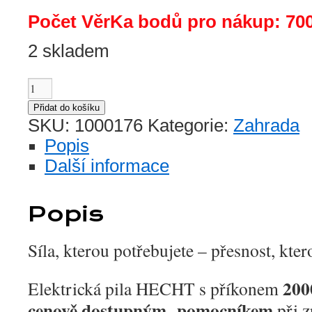
Počet VěrKa bodů pro nákup: 70
2 skladem
Elektrická
pila
Přidat do košíku
množství
SKU:
1000176
Kategorie:
Zahrada
Popis
Další informace
Popis
Síla, kterou potřebujete – přesnost, ktero
200
Elektrická pila HECHT s příkonem
cenově dostupným pomocníkem
při 