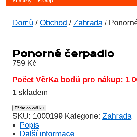
Kontakty
E-shop
Domů
/
Obchod
/
Zahrada
/ Ponorné
Ponorné čerpadlo
759
Kč
Počet VěrKa bodů pro nákup: 1 0
1 skladem
Ponorné
Přidat do košíku
SKU:
1000199
Kategorie:
Zahrada
čerpadlo
množství
Popis
Další informace