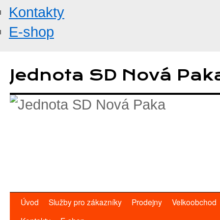
Kontakty
E-shop
Přejít
k
Jednota SD Nová Pak
obsahu
webu
Úvod
Služby pro zákazníky
Prodejny
Velkoobchod