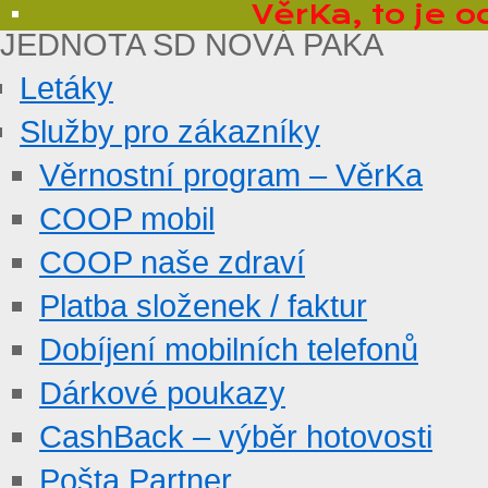
VěrKa, to je 
Menu
JEDNOTA SD NOVÁ PAKA
Letáky
Služby pro zákazníky
Věrnostní program – VěrKa
COOP mobil
COOP naše zdraví
Platba složenek / faktur
Dobíjení mobilních telefonů
Dárkové poukazy
CashBack – výběr hotovosti
Pošta Partner