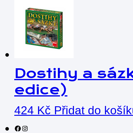
Dostihy a sáz
edice)
424
Kč
Přidat do koší
Sledujte nás na sociálních sítích!
Instagram