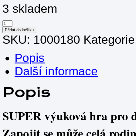
3 skladem
Brainbox
-
Přidat do košíku
Svět
SKU:
1000180
Kategorie
množství
Popis
Další informace
Popis
SUPER výuková hra pro dě
Zapojit se může celá rodi