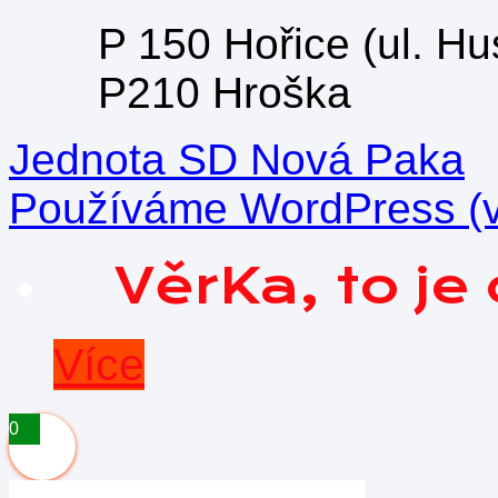
P 150 Hořice (ul. H
P210 Hroška
Jednota SD Nová Paka
Používáme WordPress (v 
VěrKa, to j
Více
0