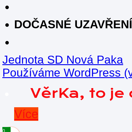
DOČASNÉ UZAVŘEN
Jednota SD Nová Paka
Používáme WordPress (v 
VěrKa, to j
Více
0