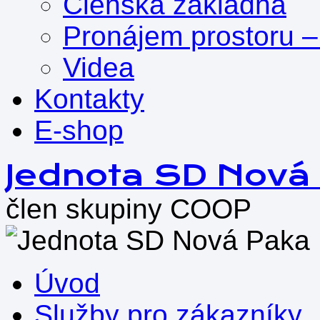
Členská základna
Pronájem prostoru –
Videa
Kontakty
E-shop
Přejít
Jednota SD Nová
k
obsahu
člen skupiny COOP
webu
Úvod
Služby pro zákazníky