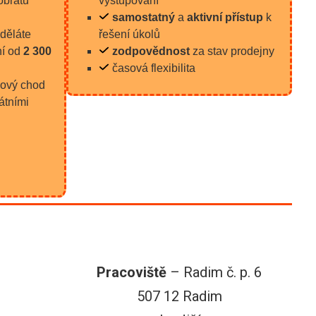
obratu
vystupování
samostatný
a
aktivní přístup
k
yděláte
řešení úkolů
ní od
2 300
zodpovědnost
za stav prodejny
časová flexibilita
ový chod
átními
Pracoviště
– Radim č. p. 6
507 12 Radim