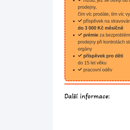
mzdu, jež se odvíjí od 
prodejny,
čím víc prodáte, tím víc v
příspěvek na stravová
do 3 000 Kč měsíčně
prémie
za bezproblém
prodejny při kontrolách st
orgány
příspěvek pro děti
do 15 let věku
pracovní oděv
Další informace: