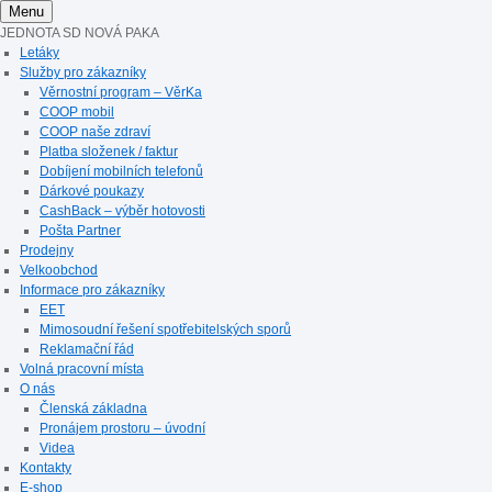
Menu
JEDNOTA SD NOVÁ PAKA
Letáky
Služby pro zákazníky
Věrnostní program – VěrKa
COOP mobil
COOP naše zdraví
Platba složenek / faktur
Dobíjení mobilních telefonů
Dárkové poukazy
CashBack – výběr hotovosti
Pošta Partner
Prodejny
Velkoobchod
Informace pro zákazníky
EET
Mimosoudní řešení spotřebitelských sporů
Reklamační řád
Volná pracovní místa
O nás
Členská základna
Pronájem prostoru – úvodní
Videa
Kontakty
E-shop