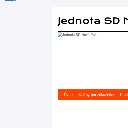
Přejít
k
Jednota SD 
obsahu
webu
Úvod
Služby pro zákazníky
Prod