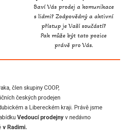
Baví Vás prodej a komunikace
s lidmi? Zodpovědný a aktivní
přístup je Vaší součástí?
Pak může být tato pozice
právě pro Vás.
ka, člen skupiny COOP,
dičních českých prodejen
ubickém a Libereckém kraji. Právě jsme
nabídku
Vedoucí prodejny
v nedávno
ě
v Radimi.