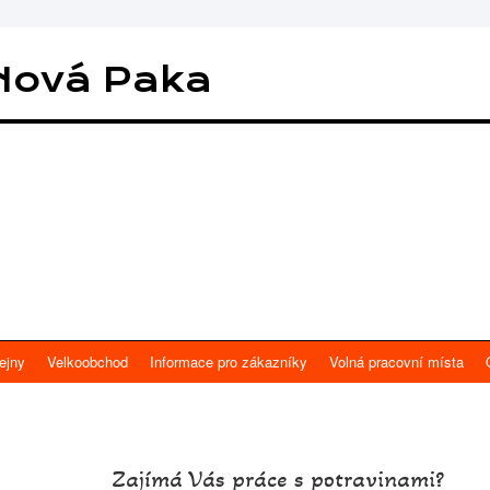
Nová Paka
ejny
Velkoobchod
Informace pro zákazníky
Volná pracovní místa
Zajímá Vás práce s potravinami?