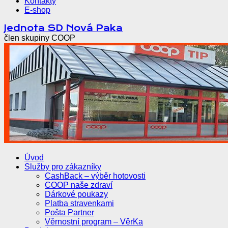
Kontakty
E-shop
Přejít
Jednota SD Nová Paka
k
člen skupiny COOP
obsahu
webu
Úvod
Služby pro zákazníky
CashBack – výběr hotovosti
COOP naše zdraví
Dárkové poukazy
Platba stravenkami
Pošta Partner
Věrnostní program – VěrKa