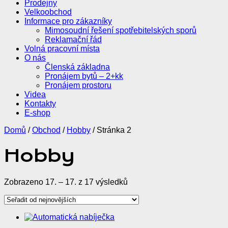
Prodejny
Velkoobchod
Informace pro zákazníky
Mimosoudní řešení spotřebitelských sporů
Reklamační řád
Volná pracovní místa
O nás
Členská základna
Pronájem bytů – 2+kk
Pronájem prostoru
Videa
Kontakty
E-shop
Domů
/
Obchod
/
Hobby
/ Stránka 2
Hobby
Seřazeno
Zobrazeno 17. – 17. z 17 výsledků
od
nejnovějších