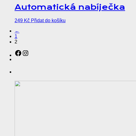
Automatická nabíječka
249
Kč
Přidat do košíku
←
1
2
Sledujte nás na sociálních sítích!
Instagram