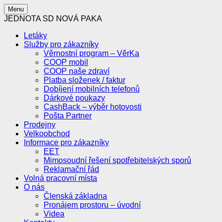
Menu
JEDNOTA SD NOVÁ PAKA
Letáky
Služby pro zákazníky
Věrnostní program – VěrKa
COOP mobil
COOP naše zdraví
Platba složenek / faktur
Dobíjení mobilních telefonů
Dárkové poukazy
CashBack – výběr hotovosti
Pošta Partner
Prodejny
Velkoobchod
Informace pro zákazníky
EET
Mimosoudní řešení spotřebitelských sporů
Reklamační řád
Volná pracovní místa
O nás
Členská základna
Pronájem prostoru – úvodní
Videa